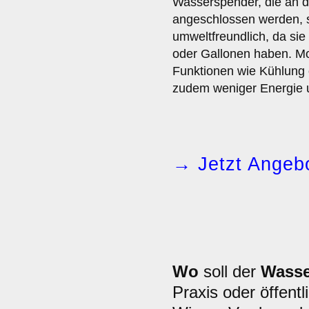
Wasserspender, die an 
angeschlossen werden, 
umweltfreundlich, da sie
oder Gallonen haben. Mo
Funktionen wie Kühlung
zudem weniger Energie u
→ Jetzt Angebo
Wo
soll der
Wasse
Praxis oder öffentl