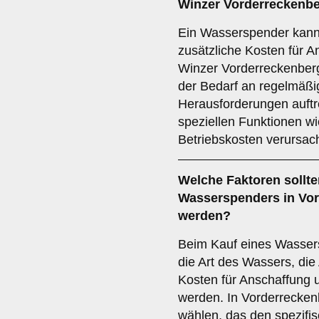
Winzer Vorderreckenb
Ein Wasserspender kann
zusätzliche Kosten für A
Winzer Vorderreckenber
der Bedarf an regelmäßi
Herausforderungen auft
speziellen Funktionen w
Betriebskosten verursac
Welche
Faktoren
sollte
Wasserspenders in Vor
werden?
Beim Kauf eines Wassers
die Art des Wassers, die
Kosten für Anschaffung 
werden. In Vorderreckenb
wählen, das den spezifi