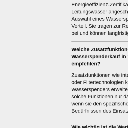
Energieeffizienz-Zertifik
Leitungswasser angeschl
Auswahl eines Wassersp
Vorteil. Sie tragen zur 
bei und können langfrist
Welche
Zusatzfunktio
Wasserspenderkauf in 
empfehlen?
Zusatzfunktionen wie in
oder Filtertechnologien
Wasserspenders erweiter
solche Funktionen nur d
wenn sie den spezifisch
Bedürfnissen des Einsat
Wie wichtig ist die
Wart