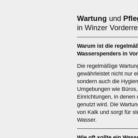
Wartung
und
Pfle
in Winzer Vorderr
Warum ist die regelmä
Wasserspenders in Vor
Die regelmäßige Wartun
gewährleistet nicht nur 
sondern auch die Hygiene
Umgebungen wie Büros, 
Einrichtungen, in denen
genutzt wird. Die Wartu
von Kalk und sorgt für s
Wasser.
Wie oft sollte ein Was