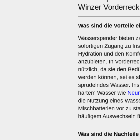
Winzer Vorderrec
Was sind die
Vorteile
e
Wasserspender bieten zah
sofortigen Zugang zu fr
Hydration und den Komfo
anzubieten. In Vorderre
nützlich, da sie den Bed
werden können, sei es st
sprudelndes Wasser. Ins
hartem Wasser wie
Neun
die Nutzung eines Wass
Mischbatterien vor zu s
häufigem Auswechseln fü
Was sind die
Nachteile