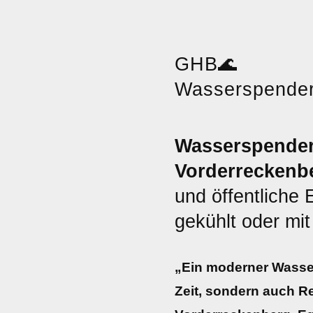
GHB
🌊
Wasserspende
Wasserspender
Vorderreckenb
und öffentliche E
gekühlt oder mi
„Ein moderner Wasser
Zeit, sondern auch R