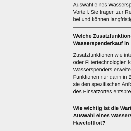
Auswahl eines Wasserspe
Vorteil. Sie tragen zur 
bei und können langfrist
Welche
Zusatzfunktio
Wasserspenderkauf in 
Zusatzfunktionen wie in
oder Filtertechnologien
Wasserspenders erweitern
Funktionen nur dann in 
sie den spezifischen An
des Einsatzortes entspr
Wie wichtig ist die
Wart
Auswahl eines Wassers
Havetoftloit?