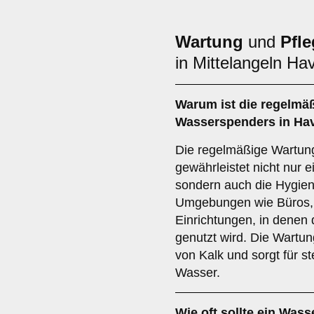
Wartung
und
Pfle
in Mittelangeln Hav
Warum ist die regelmä
Wasserspenders in Have
Die regelmäßige Wartun
gewährleistet nicht nur 
sondern auch die Hygiene
Umgebungen wie Büros, 
Einrichtungen, in denen
genutzt wird. Die Wartu
von Kalk und sorgt für s
Wasser.
Wie oft sollte ein Wass