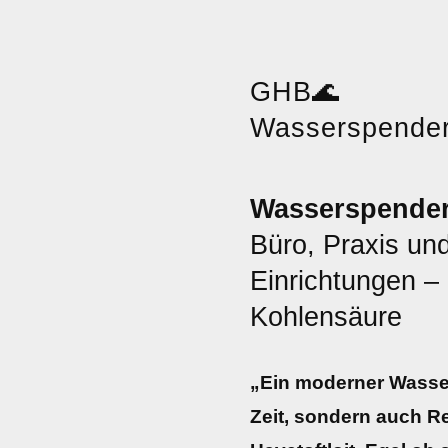
GHB
🌊
Wasserspende
Wasserspender 
Büro, Praxis und
Einrichtungen – S
Kohlensäure
„Ein moderner Wasser
Zeit, sondern auch R