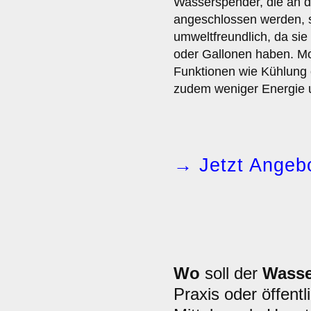
Wasserspender, die an 
angeschlossen werden, 
umweltfreundlich, da sie
oder Gallonen haben. Mo
Funktionen wie Kühlung
zudem weniger Energie u
→ Jetzt Angebo
Wo
soll der
Wasse
Praxis oder öffentl