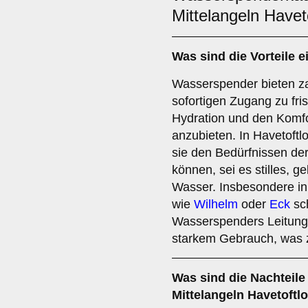
Mittelangeln Haveto
Was sind die
Vorteile
e
Wasserspender bieten zah
sofortigen Zugang zu fr
Hydration und den Komfo
anzubieten. In Havetoftlo
sie den Bedürfnissen de
können, sei es stilles, 
Wasser. Insbesondere i
wie
Wilhelm
oder
Eck
sch
Wasserspenders Leitunge
starkem Gebrauch, was 
Was sind die
Nachteile
Mittelangeln Havetoftlo