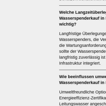
Welche
Langzeitüberl
Wasserspenderkauf in M
wichtig?
Langfristige Überlegung
Wasserspenders, die Ver
die Wartungsanforderunge
sollte der Wasserspende
langfristig zuverlässig i
Infrastruktur integriert.
Wie beeinflussen
umwe
Wasserspenderkauf in H
Umweltfreundliche Optio
Energieeffizienz-Zertifik
Leitungswasser angeschl