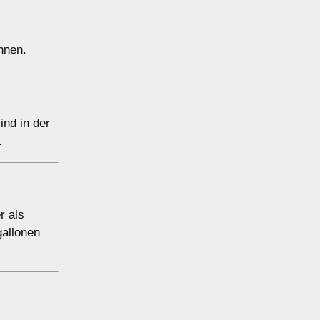
nnen.
ind in der
.
r als
gallonen