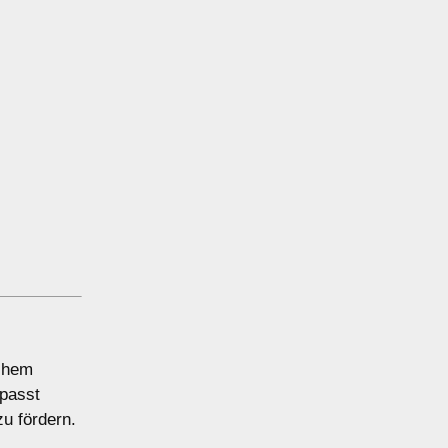
schem
epasst
u fördern.