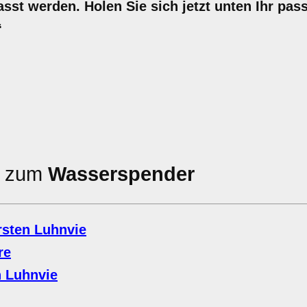
sst werden. Holen Sie sich jetzt unten Ihr pas
“
en zum
Wasserspender
rsten Luhnvie
re
n Luhnvie