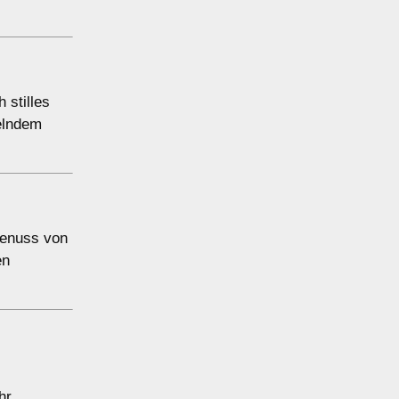
 stilles
delndem
Genuss von
en
hr