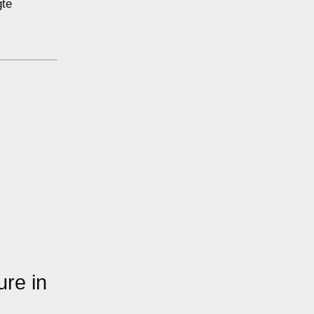
gte
ure in