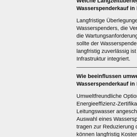
Welche
Langzeitüberl
Wasserspenderkauf in H
Langfristige Überlegung
Wasserspenders, die Ver
die Wartungsanforderunge
sollte der Wasserspende
langfristig zuverlässig i
Infrastruktur integriert.
Wie beeinflussen
umwe
Wasserspenderkauf in 
Umweltfreundliche Optio
Energieeffizienz-Zertifik
Leitungswasser angeschl
Auswahl eines Wasserspen
tragen zur Reduzierung 
können langfristig Koste