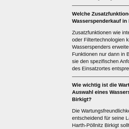
Welche
Zusatzfunktio
Wasserspenderkauf in 
Zusatzfunktionen wie in
oder Filtertechnologien
Wasserspenders erweitern
Funktionen nur dann in 
sie den spezifischen An
des Einsatzortes entspr
Wie wichtig ist die
Wart
Auswahl eines Wassers
Birkigt?
Die Wartungsfreundlichk
entscheidend für seine La
Harth-Pöllnitz Birkigt so