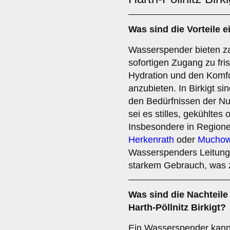
Was sind die
Vorteile
e
Wasserspender bieten zah
sofortigen Zugang zu fr
Hydration und den Komfo
anzubieten. In Birkigt si
den Bedürfnissen der N
sei es stilles, gekühlte
Insbesondere in Region
Herkenrath
oder
Mucho
Wasserspenders Leitunge
starkem Gebrauch, was 
Was sind die
Nachteile
Harth-Pöllnitz Birkigt?
Ein Wasserspender kann