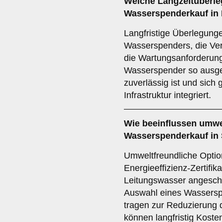
Welche
Langzeitüberl
Wasserspenderkauf in 
Langfristige Überlegung
Wasserspenders, die Ver
die Wartungsanforderunge
Wasserspender so ausgew
zuverlässig ist und sich 
Infrastruktur integriert.
Wie beeinflussen
umwe
Wasserspenderkauf in
Umweltfreundliche Optio
Energieeffizienz-Zertifik
Leitungswasser angeschl
Auswahl eines Wasserspe
tragen zur Reduzierung 
können langfristig Koste