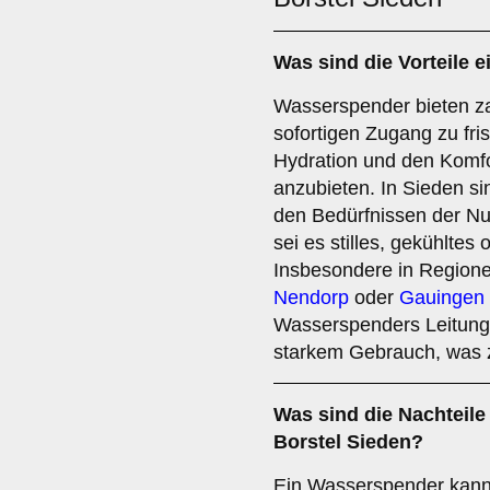
Was sind die
Vorteile
e
Wasserspender bieten zah
sofortigen Zugang zu fr
Hydration und den Komfo
anzubieten. In Sieden si
den Bedürfnissen der N
sei es stilles, gekühlte
Insbesondere in Region
Nendorp
oder
Gauingen
Wasserspenders Leitunge
starkem Gebrauch, was 
Was sind die
Nachteile
Borstel Sieden?
Ein Wasserspender kann